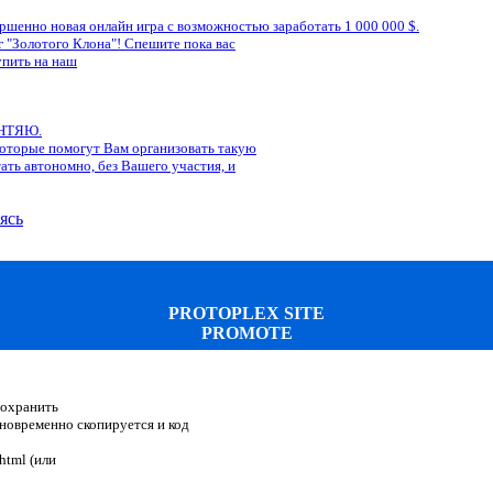
ршенно новая онлайн игра с возможностью заработать 1 000 000 $.
Золотого Клона"! Спешите пока вас
упить на наш
ЕНТЯЮ.
которые помогут Вам организовать такую
тать автономно, без Вашего участия, и
ясь
PROTOPLEX SITE
PROMOTE
Сохранить
одновременно скопируется и код
html (или