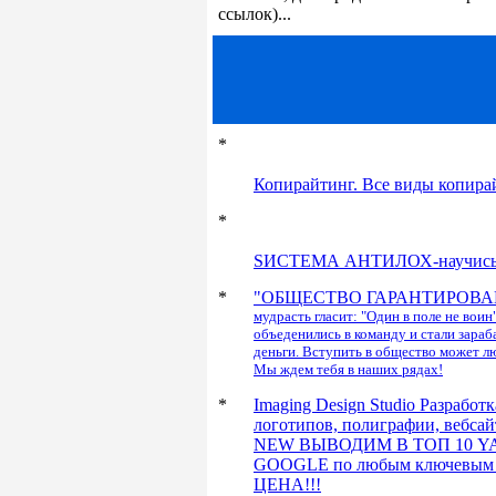
ссылок)...
*
Копирайтинг. Все виды копира
*
SИСТЕМА АНТИЛОХ-научись за
*
"ОБЩЕСТВО ГАРАНТИРОВА
мудрасть гласит: "Один в поле не вои
объеденились в команду и стали зара
деньги. Вступить в общество может 
Мы ждем тебя в наших рядах!
*
Imaging Design Studio
Разработк
логотипов, полиграфии, вебсай
NEW
ВЫВОДИМ В ТОП 10
Y
GOOGLE
по любым ключевым 
ЦЕНА!!!