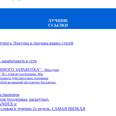
ЛУЧШИЕ
ССЫЛКИ
йтинга. Покупка и продажа ваших статей
рабатывать в сети
ННОГО ЗАРАБОТКА"
-
Народная
н". И с этим не поспоришь. Мы
батывать действительно огромные
любой желающий абсолютно бесплатно.
а баннеров,
тов (поддержка, раскрутка).
ANDEX
и
словам в течении 2х недель. САМАЯ НИЗКАЯ