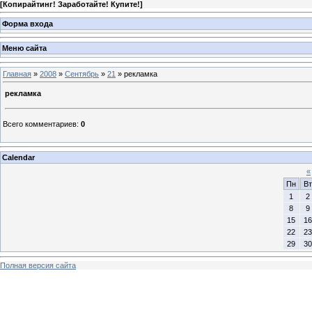
[
Копирайтинг! Заработайте! Купите!
]
Форма входа
Меню сайта
Главная
»
2008
»
Сентябрь
»
21
» рекламка
рекламка
Всего комментариев
:
0
Calendar
«
Пн
Вт
1
2
8
9
15
16
22
23
29
30
Полная версия сайта